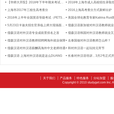
【华师大开院】2018年下半年期末考试通知
上海市2017年三校生高考查分
2016上海高考查分方式新鲜出炉
2016年上半年全国英语等级考试（PETS）成绩将在5月6日公布
5月23日卡迪夫招生官亲临上师大现场面试！
儒森汉语对外汉语专业成前景排名之首
儒森汉语韩国对外汉语教师就业又
儒森汉语对外汉语教师招聘网海外就业保障
去泰国做对外汉语教师怎么样？
儒森汉语对外汉语薪酬高海外中文老师待遇
和对外汉语一起玩转元宵节
儒森汉语 上海对外汉语就是这么DUANG
长春对外汉语培训，3月2号正式
关于我们
产品服务
特色服务
分站加盟
服
Copyright © 2010 studyget.com In