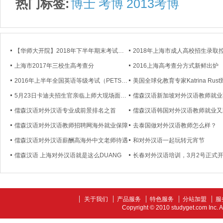
热门标签:
博士
考博
2013考博
【华师大开院】2018年下半年期末考试通知
上海市2017年三校生高考查分
2016上海高考查分方式新鲜出炉
2016年上半年全国英语等级考试（PETS）成绩将在5月6日公布
5月23日卡迪夫招生官亲临上师大现场面试！
儒森汉语对外汉语专业成前景排名之首
儒森汉语韩国对外汉语教师就业又
儒森汉语对外汉语教师招聘网海外就业保障
去泰国做对外汉语教师怎么样？
儒森汉语对外汉语薪酬高海外中文老师待遇
和对外汉语一起玩转元宵节
儒森汉语 上海对外汉语就是这么DUANG
长春对外汉语培训，3月2号正式
关于我们
产品服务
特色服务
分站加盟
服
Copyright © 2010 studyget.com In