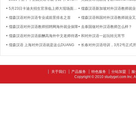
5月23日卡迪夫招生官亲临上师大现场面试！
儒森汉语对外汉语专业成前景排名之首
儒森汉语韩国对外汉语教师就业又
儒森汉语对外汉语教师招聘网海外就业保障
去泰国做对外汉语教师怎么样？
儒森汉语对外汉语薪酬高海外中文老师待遇
和对外汉语一起玩转元宵节
儒森汉语 上海对外汉语就是这么DUANG
长春对外汉语培训，3月2号正式
关于我们
产品服务
特色服务
分站加盟
服
Copyright © 2010 studyget.com In